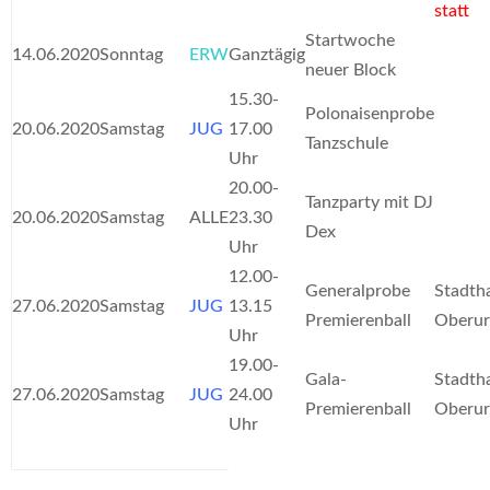
statt
Startwoche
14.06.2020
Sonntag
ERW
Ganztägig
neuer Block
15.30-
Polonaisenprobe
20.06.2020
Samstag
JUG
17.00
Tanzschule
Uhr
20.00-
Tanzparty mit DJ
20.06.2020
Samstag
ALLE
23.30
Dex
Uhr
12.00-
Generalprobe
Stadtha
27.06.2020
Samstag
JUG
13.15
Premierenball
Oberur
Uhr
19.00-
Gala-
Stadtha
27.06.2020
Samstag
JUG
24.00
Premierenball
Oberur
Uhr