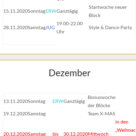
Startwoche neuer
15.11.2020
Sonntag
ERW
Ganztägig
Block
19.00-22.00
28.11.2020
Samstag
JUG
Style & Dance-Party
Uhr
Dezember
Bonuswoche
13.11.2020
Sonntag
ERW
Ganztägig
der Blöcke
19.12.2020
Samstag
Team X-MAS
in den
„Weihnach
20.12.2020
Samstag
bis
30.12.2020
Mittwoch