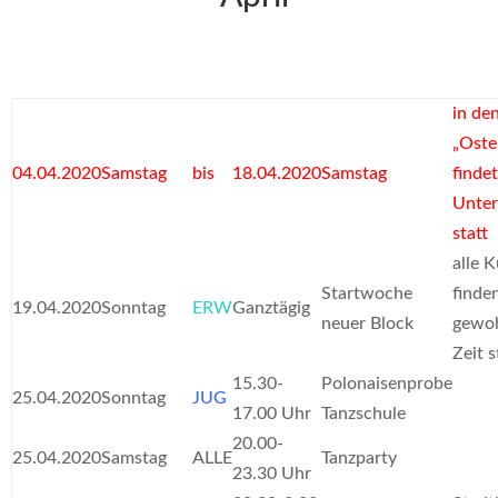
in de
„Oste
04.04.2020
Samstag
bis
18.04.2020
Samstag
findet
Unter
statt
alle 
Startwoche
finde
19.04.2020
Sonntag
ERW
Ganztägig
neuer Block
gewo
Zeit s
15.30-
Polonaisenprobe
25.04.2020
Sonntag
JUG
17.00 Uhr
Tanzschule
20.00-
25.04.2020
Samstag
ALLE
Tanzparty
23.30 Uhr