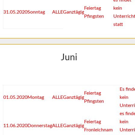
es findet
Feiertag
kein
31.05.2020
Sonntag
ALLE
Ganztägig
Pfingsten
Unterrich
statt
Juni
Es find
Feiertag
01.05.2020
Montag
ALLE
Ganztägig
kein
Pfingsten
Unterr
es find
Feiertag
kein
11.06.2020
Donnerstag
ALLE
Ganztägig
Fronleichnam
Unterr