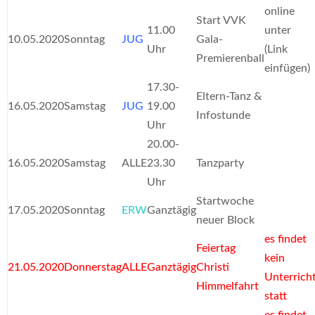
online
Start VVK
11.00
unter
10.05.2020
Sonntag
JUG
Gala-
Uhr
(Link
Premierenball
einfügen)
17.30-
Eltern-Tanz &
16.05.2020
Samstag
JUG
19.00
Infostunde
Uhr
20.00-
16.05.2020
Samstag
ALLE
23.30
Tanzparty
Uhr
Startwoche
17.05.2020
Sonntag
ERW
Ganztägig
neuer Block
es findet
Feiertag
kein
21.05.2020
Donnerstag
ALLE
Ganztägig
Christi
Unterrich
Himmelfahrt
statt