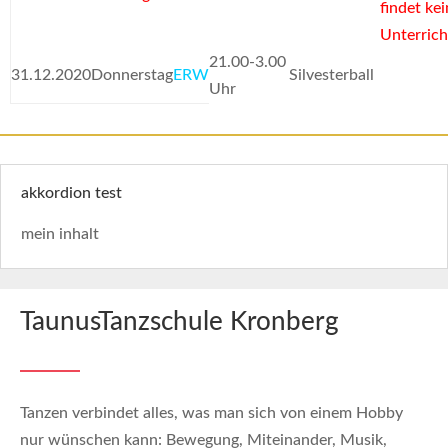
findet kei
Unterrich
21.00-3.00
31.12.2020
Donnerstag
ERW
Silvesterball
Uhr
akkordion test
mein inhalt
TaunusTanzschule Kronberg
Tanzen verbindet alles, was man sich von einem Hobby
nur wünschen kann: Bewegung, Miteinander, Musik,