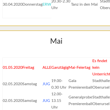
20.30-2.30
Stadt
30.04.2020
Donnerstag
ERW
Tanz in den Mai
Uhr
Oberu
Mai
Es findet
01.05.2020
Freitag
ALLE
Ganztägig
Mai-Feiertag
kein
Unterrich
19.00-
Gala
Stadthalle
02.05.2020
Samstag
JUG
0.30 Uhr
Premierenball
Oberursel
12.00-
Generalprobe
Stadthalle
02.05.2020
Samstag
JUG
13.15
Premierenball
Oberursel
Uhr